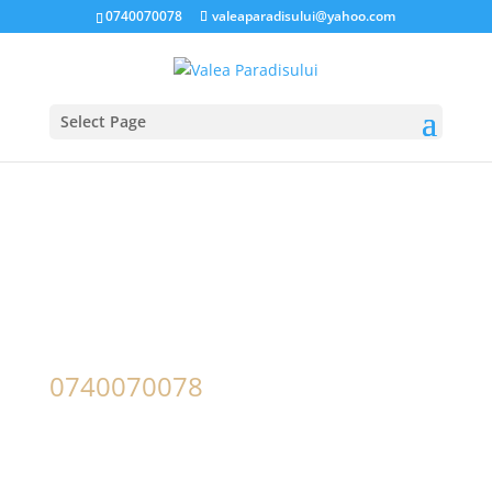
0740070078
valeaparadisului@yahoo.com
Select Page
Multumim,
mesajul a fost
trimis!
0740070078